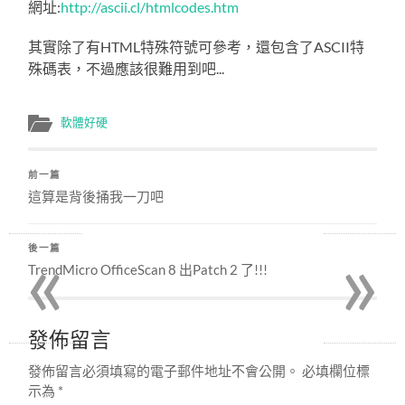
網址:
http://ascii.cl/htmlcodes.htm
其實除了有HTML特殊符號可參考，還包含了ASCII特
殊碼表，不過應該很難用到吧...
軟體好硬
前一篇
這算是背後捅我一刀吧
«
»
後一篇
TrendMicro OfficeScan 8 出Patch 2 了!!!
發佈留言
發佈留言必須填寫的電子郵件地址不會公開。
必填欄位標
示為
*