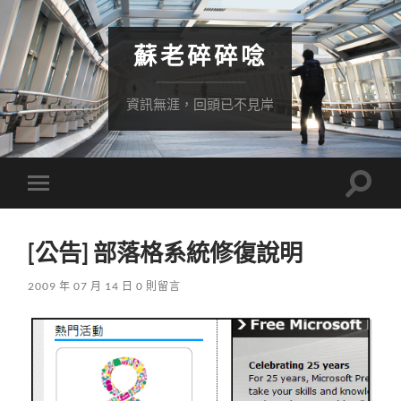
蘇老碎碎唸
資訊無涯，回頭已不見岸
Toggle
Toggle
search
mobile
field
menu
[公告] 部落格系統修復說明
2009 年 07 月 14 日
0 則留言