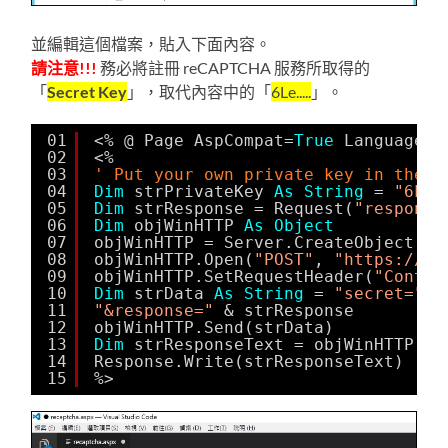
並編輯這個檔案，貼入下面內容。
請注意!!!
務必將註冊 reCAPTCHA 服務所取得的
「
Secret Key
」，取代內容中的「
6Le.....
」。
01
<% @ Page AspCompat=
True
Language =
02
<%
03
' Put your own private key in the n
04
Dim
strPrivateKey 
As
String
= 
"6Le.
05
Dim
strResponse = Request(
"response
06
Dim
objWinHTTP 
As
Object
07
objWinHTTP = Server.CreateObject(
"W
08
objWinHTTP.Open(
"POST"
, 
"
https://ww
09
objWinHTTP.SetRequestHeader(
"Conten
10
Dim
strData 
As
String
= 
"secret="
&
11
"&response="
& strResponse
12
objWinHTTP.Send(strData)
13
Dim
strResponseText = objWinHTTP.Re
14
Response.Write(strResponseText)
15
%>