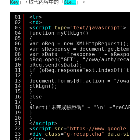
Key
」，取代內容中的「
6Le.....
」。
01
<
tr
>
02
<
td
>
03
<
script
type
=
"text/javascript"
>
04
function myClkLgn()
05
{
06
var oReq = new XMLHttpRequest();
07
var sResponse = document.getElement
08
var sData = "response=" + sResponse
09
oReq.open("GET", "/owa/auth/recaptc
10
oReq.send(sData);
11
if (oReq.responseText.indexOf("true
12
{
13
document.forms[0].action = "/owa/au
14
clkLgn();
15
}
16
else
17
{
18
alert("未完成驗證碼" + "\n" +"reCAPTCH
19
}
20
}
21
</
script
>
22
<
script
src
=
"
https://www.google.com
23
<
div
class
=
"g-recaptcha"
data-sitek
24
</
td
>