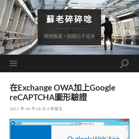
蘇老碎碎唸
資訊無涯，回頭已不見岸
Toggle
Toggle
search
mobile
field
menu
在Exchange OWA加上Google
reCAPTCHA圖形驗證
2017 年 09 月 06 日
8 則留言