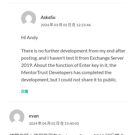
AskaSu
2024 年 03 月 02 日 在 12:23:46
Hi Andy
There is no further development from my end after
posting, and I haven't test it from Exchange Server
2019. About the function of Enter key in it, the
MentorTrust Developers has completed the
development, but I could not share it to public.
回覆
evan
2024 年 04 月 02 日 在 15:40:05