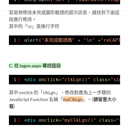
若是想修改未完成圖形驗證的提示訊息，請找到下面這
段進行修改。
其中的「\n」是換行字符
1
alert(
"未完成驗證碼"
+ 
"\n"
+
"reCAPTCH
C. 在 logon.aspx 尋找這段
1
<
div
onclick
=
"clkLgn()"
class
=
"signi
其中 onclick 的「clkLgn」，修改對應為上一步驟的
JavaScript Function 名稱「
myClkLgn
」。(
請留意大小
寫
)
1
<
div
onclick
=
"myClkLgn()"
class
=
"sig