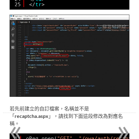
25
</
tr
>
若先前建立的自訂檔案，名稱並不是
«
»
「
recaptcha.aspx
」，請找到下面這段修改為對應名
稱。
1
oReq.open(
"GET"
, 
"/owa/auth/recaptch