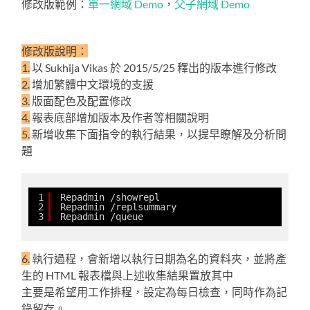
修改版範例：
單一網域 Demo
，
父子網域 Demo
修改版說明：
1.
以 Sukhija Vikas 於 2015/5/25 釋出的版本進行修改
2.
增加繁體中文環境的支援
3.
版面配色及配置修改
4.
報表底部增加版本及作者等相關說明
5.
新增收集下面指令的執行結果，以提早瞭解及分析問
題
1
Repadmin /showrepl
2
Repadmin /replsummary
3
Repadmin /queue
6.
執行過程，會新增以執行日期為名的資料夾，並將產
生的 HTML 報表檔與上述收集結果置放其中
主要是希望用工作排程，設定為每日檢查，同時作為記
錄留存。