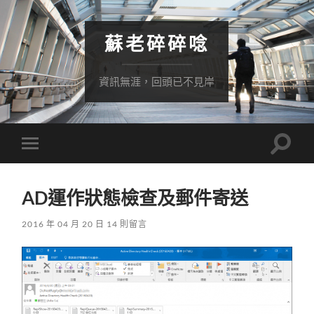
蘇老碎碎唸
資訊無涯，回頭已不見岸
Toggle
Toggle
search
mobile
field
menu
AD運作狀態檢查及郵件寄送
2016 年 04 月 20 日
14 則留言