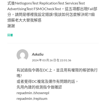
式後NetlogonsTest ReplicationTest ServicesTest
AdvertisingTest FSMOCheckTest，這五項都出現Fail部
分，請問是哪裡我設定錯誤?我該如何怎麼解決呢??麻
煩蘇老大大替我解惑
謝謝
回覆
AskaSu
2024 年 03 月 26 日 在 22:01:36
有試過指令碼在DC上，並且用有權限的帳號執行
嗎?
或者覺得DC複寫及運作有問題的話，
先用內建的檢測指令做確認
repadmin /showrepl
repadmin /replsum