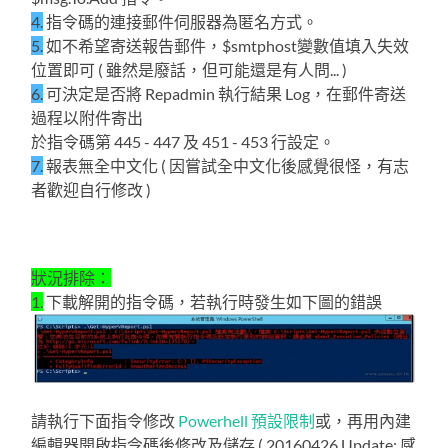
4.
指令碼的連接郵件伺服器為匿名方式。
5.
如不希望寄送報告郵件，$smtphost變數值填入失效
位置即可 ( 雖然是廢話，但可能還是有人問... )
6.
可決定是否將 Repadmin 執行結果 Log，在郵件寄送
過程以附件寄出
於指令碼第 445 - 447 及 451 - 453 行設定。
7.
報表無全中文化 ( 因嘗試全中文化後感覺很怪，有志
者歡迎自行修改 )
狀況排除：
1.
下載解開的指令碼，若執行時發生如下圖的錯誤
請執行下面指令修改
Powerhell 預設限制
或，再用內建
編輯器開啟指令碼後修改及儲存 ( 20160426 Update: 感