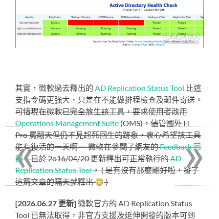
其實，微軟過去釋出的
AD Replication Status Tool
比這
支指令碼更強大，只差在不能做排程檢查及郵件寄送。
可惜現在微軟已完全放生該工具，要求使用者改用
Operations Management Suite
(OMS)，儘管國外 IT
«
»
Pro 罵翻天但仍不見起死回生的跡象，衷心希望該工具
能有復活的一天啊~~ 微軟在參閱了網友的
Feedback 回
饋
，已於 2o16/04/20 更新釋出可正常執行的
AD
Replication Status Tool
。 ( 是有沒有那麼剛好啦，發了
這篇文章的隔天就釋出
)
[2026.06.27 更新]
微軟官方的 AD Replication Status
Tool 已無法取得，非官方支援及延伸開發的版本可到