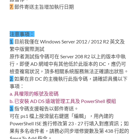
7.
郵件寄送主旨增加執行日期
注意事項：
1.
目前我僅在 Windows Server 2012 / 2012 R2 英文及
繁中版實際測試
原作者測試指令碼可在 Server 208 R2 以上的版本中執
行，即便 AD 網域中有其他低於此版本的 DC，應仍可
檢查複寫狀況，頂多相關系統服務無法正確讀出狀態。
2.
如果在非 DC 的主機執行此指令碼，請確認具備以下
事項：
a. 具權限的帳號及密碼
b. 已安裝 AD DS 遠端管理工具及 PowerShell 模組
3.
指令碼支援報告以郵件寄送。
可在 ps1 檔上按滑鼠右鍵選「編輯」，用內建的
PowerShell ISE 進行修改第 23 - 27 行填入對應資訊；如
果有多名收件者，請務必同步增修變數及第 438 行起的
$msg.To.Add 指令。