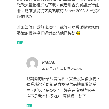
微軟大量授權網站下載，或者用合約資訊進行註
冊，應該就能從該網站取得 Server 2003 大量授權
版的 ISO
若無法註冊或無法取得，或許可以嘗試聯繫您們
熟識的微軟授權經銷商請他們協助
回覆
KAMAN
2017 年 04 月 17 日 在 09:27:42
經銷商的研華只賣授權，完全沒售後服務，
聽業務說公司都是直接提供品牌電腦給業
主，所以也是QQ了，好家在沒接這案子，
這不是我本科呀XD，算逃過一劫了
回覆