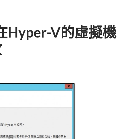
2在Hyper-V的虛擬機
敗