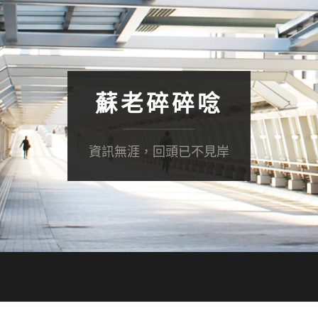
蘇老碎碎唸
資訊無涯，回頭已不見岸