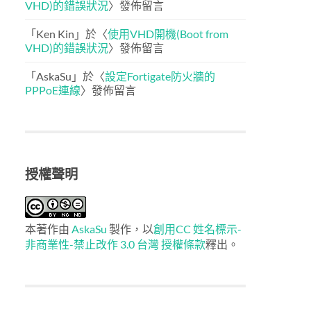
VHD)的錯誤狀況
〉發佈留言
「
Ken Kin
」於〈
使用VHD開機(Boot from
VHD)的錯誤狀況
〉發佈留言
「
AskaSu
」於〈
設定Fortigate防火牆的
PPPoE連線
〉發佈留言
授權聲明
本著作由
AskaSu
製作，以
創用CC 姓名標示-
非商業性-禁止改作 3.0 台灣 授權條款
釋出。