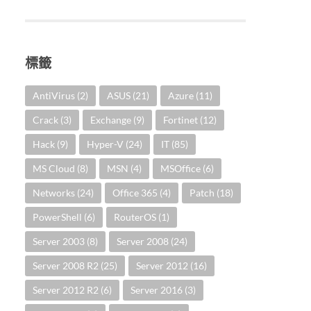
標籤
AntiVirus
(2)
ASUS
(21)
Azure
(11)
Crack
(3)
Exchange
(9)
Fortinet
(12)
Hack
(9)
Hyper-V
(24)
IT
(85)
MS Cloud
(8)
MSN
(4)
MSOffice
(6)
Networks
(24)
Office 365
(4)
Patch
(18)
PowerShell
(6)
RouterOS
(1)
Server 2003
(8)
Server 2008
(24)
Server 2008 R2
(25)
Server 2012
(16)
Server 2012 R2
(6)
Server 2016
(3)