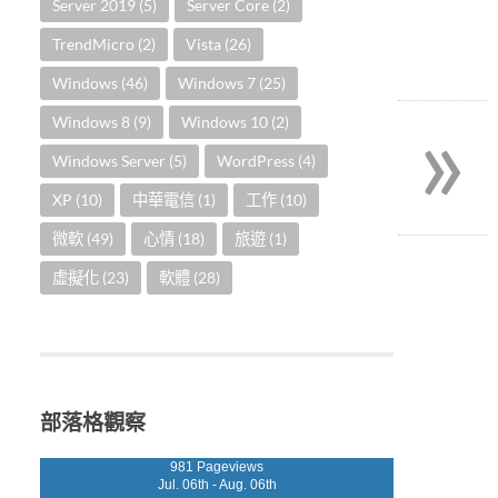
Server 2019
(5)
Server Core
(2)
TrendMicro
(2)
Vista
(26)
Windows
(46)
Windows 7
(25)
»
Windows 8
(9)
Windows 10
(2)
Windows Server
(5)
WordPress
(4)
XP
(10)
中華電信
(1)
工作
(10)
微軟
(49)
心情
(18)
旅遊
(1)
虛擬化
(23)
軟體
(28)
部落格觀察
981 Pageviews
Jul. 06th - Aug. 06th