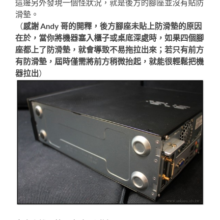
這邊另外發現一個怪狀況，就是後方的腳座並沒有貼防
滑墊。
（
感謝 Andy 哥的開釋，後方腳座未貼上防滑墊的原因
在於，當你將機器塞入櫃子或桌底深處時，如果四個腳
座都上了防滑墊，就會導致不易拖拉出來；若只有前方
有防滑墊，屆時僅需將前方稍微抬起，就能很輕鬆把機
器拉出
）