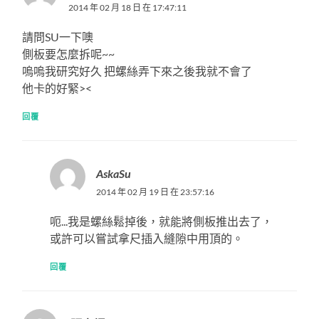
2014 年 02 月 18 日 在 17:47:11
請問SU一下噢
側板要怎麼拆呢~~
嗚嗚我研究好久 把螺絲弄下來之後我就不會了
他卡的好緊><
回覆
AskaSu
2014 年 02 月 19 日 在 23:57:16
呃...我是螺絲鬆掉後，就能將側板推出去了，
或許可以嘗試拿尺插入縫隙中用頂的。
回覆