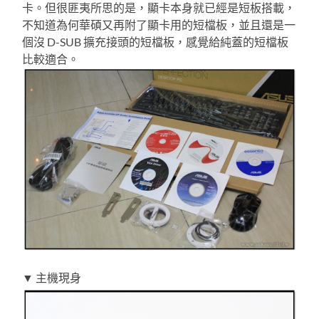
卡。但很匪夷所思的是，顯卡本身就已經是短板搭載，
不知道為何華碩又再附了顯卡用的短檔板，並且還是一
個沒 D-SUB 擴充接頭的短檔板，感覺給純蓋的短檔板
比較適合。
▼ 主機現身