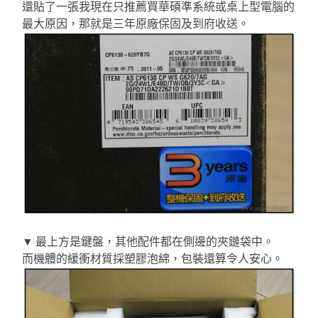
還貼了一張我現在只推薦買華碩準系統或桌上型電腦的
最大原因，那就是三年原廠保固及到府收送。
▼ 最上方是鍵盤，其他配件都在側邊的夾鏈袋中。
而機體的緩衝材質採塑膠泡綿，包裝還算令人安心。