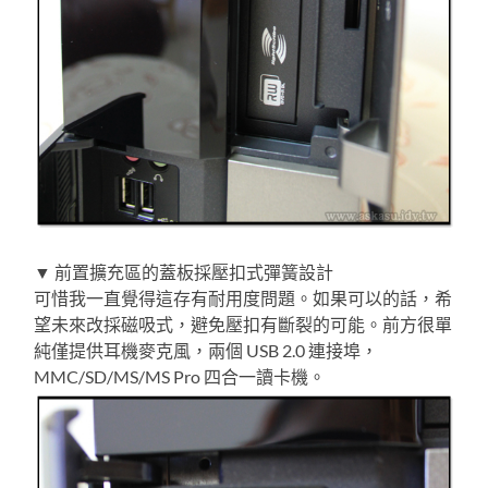
▼ 前置擴充區的蓋板採壓扣式彈簧設計
可惜我一直覺得這存有耐用度問題。如果可以的話，希
望未來改採磁吸式，避免壓扣有斷裂的可能。前方很單
純僅提供耳機麥克風，兩個 USB 2.0 連接埠，
MMC/SD/MS/MS Pro 四合一讀卡機。