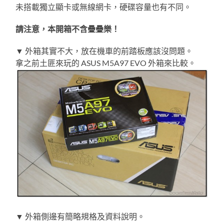
未搭載獨立顯卡或無線網卡，硬碟容量也有不同。
請注意，本開箱不含疊疊樂！
▼ 外箱其實不大，放在機車的前踏板應該沒問題。
拿之前土匪來玩的 ASUS M5A97 EVO 外箱來比較。
▼ 外箱側邊有簡略規格及資料說明。