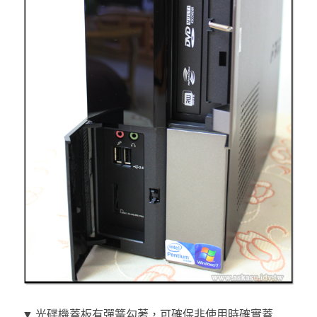
▼ 光碟機蓋板有彈簧勾著，可確保非使用時確實蓋