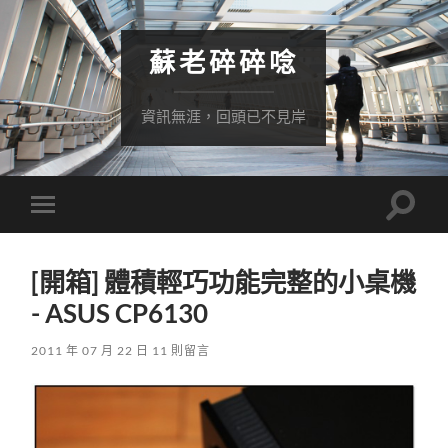
蘇老碎碎唸
資訊無涯，回頭已不見岸
Toggle
Toggle
search
mobile
field
menu
[開箱] 體積輕巧功能完整的小桌機
- ASUS CP6130
2011 年 07 月 22 日
11 則留言