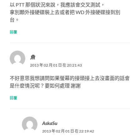
以 PTT 那個狀況來說，我應該會交叉測試，
拿別顆外接硬碟裝上去或者把 WD 外接硬碟接到別
台。
回覆
魚
2013 年 02 月 01 日 在 20:21:43
不好意思我想請問如果螢幕的接頭接上去沒畫面的話會
是什麼情況呢？要如何處理 謝謝
回覆
AskaSu
2013 年 02 月 01 日 在 22:19:42