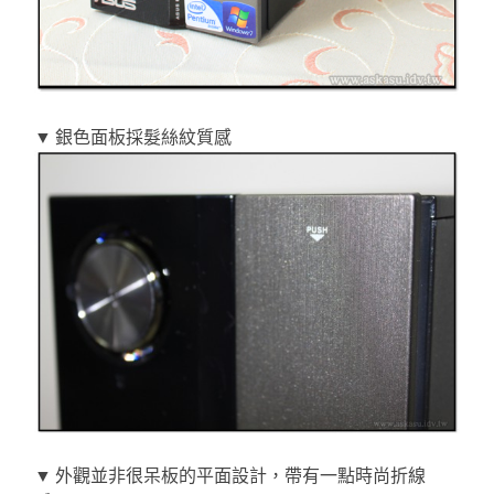
▼ 銀色面板採髮絲紋質感
▼ 外觀並非很呆板的平面設計，帶有一點時尚折線