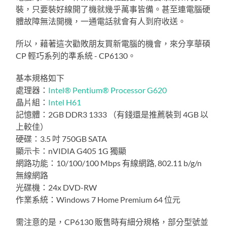
裝，只要裝好線開了機就幾乎萬事皆備。甚至連電腦硬
體故障無法開機，一通電話就會有人到府收送。
所以，藉著這次勸敗朋友買新電腦的機會，來分享華碩
CP 輕巧系列的準系統 - CP6130。
基本規格如下
處理器：
Intel® Pentium® Processor G620
晶片組：
Intel H61
記憶體：2GB DDR3 1333 （有錢還是推薦裝到 4GB 以
上較佳）
硬碟：3.5 吋 750GB SATA
顯示卡：nVIDIA G405 1G 獨顯
網路功能：10/100/100 Mbps 有線網路, 802.11 b/g/n
無線網路
光碟機：24x DVD-RW
作業系統：Windows 7 Home Premium 64 位元
需注意的是，CP6130 販售時有細分規格，部分型號並