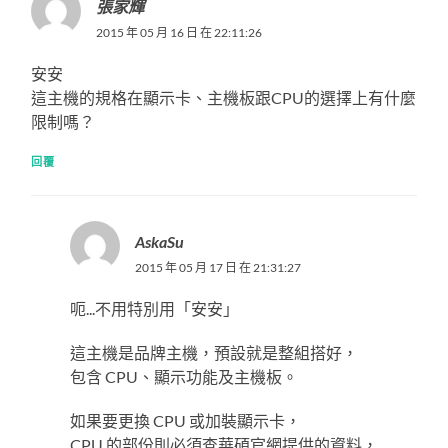
張家輝
2015 年 05 月 16 日 在 22:11:26
安安
這主機的規格在顯示卡、主機板跟CPU的選擇上有什麼
限制嗎？
回覆
AskaSu
2015 年 05 月 17 日 在 21:31:27
呃...不用特別用「安安」
這主機是品牌主機，預設就是整組搭好，
包含 CPU、顯示功能及主機板。
如果要更換 CPU 或加裝顯示卡，
CPU 的部份則必須查華碩官網提供的資料，