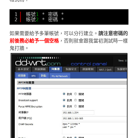
1
帳號
1
* 密碼 *
2
帳號
2
* 密碼 *
如果需要給予多筆帳號，可以分行建立。
請注意密碼的
前後務必給予一個空格
，否則就會跟我當初測試時一樣
鬼打牆。