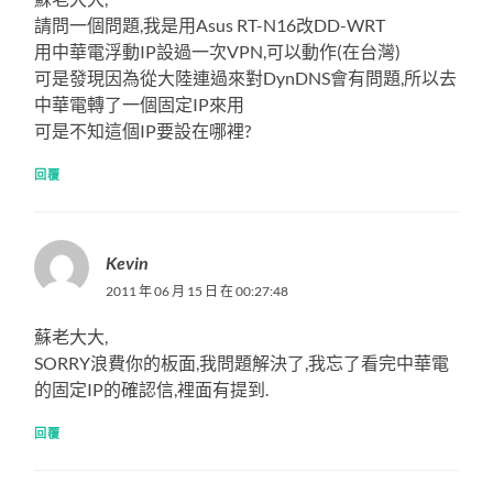
請問一個問題,我是用Asus RT-N16改DD-WRT
用中華電浮動IP設過一次VPN,可以動作(在台灣)
可是發現因為從大陸連過來對DynDNS會有問題,所以去
中華電轉了一個固定IP來用
可是不知這個IP要設在哪裡?
回覆
Kevin
2011 年 06 月 15 日 在 00:27:48
蘇老大大,
SORRY浪費你的板面,我問題解決了,我忘了看完中華電
的固定IP的確認信,裡面有提到.
回覆