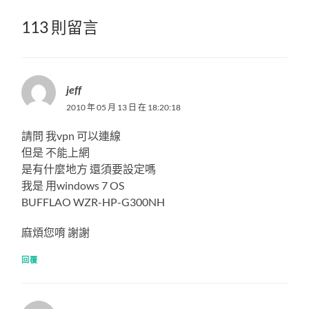
113 則留言
jeff
2010 年 05 月 13 日 在 18:20:18
請問 我vpn 可以連線
但是 不能上網
是有什麼地方 還須要設定嗎
我是 用windows 7 OS
BUFFLAO WZR-HP-G300NH
麻煩您唷 謝謝
回覆