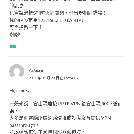
的訊息！
也嘗試過把SPI防火牆關閉，也出現相同錯誤！
我的IP設定為192.168.2.1（LAN IP）
可否指教一下！
謝謝!
回覆
AskaSu
2011 年 01 月 23 日 在 09:54:09
Hi, elextsai
一般來說，會出現連接 PPTP VPN 後會出現 800 的錯
誤，
大多是你電腦所處網路環境或設備沒有提供 VPN
passthrough，
所以導致無法正常與伺服器做連接。