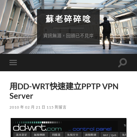
蘇老碎碎唸
資訊無涯，回頭已不見岸
Toggle
Toggle
search
mobile
field
menu
用DD-WRT快速建立PPTP VPN
Server
2010 年 02 月 21 日
115 則留言